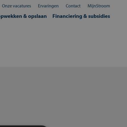
Sluit
×
Onze vacatures
Ervaringen
Contact
MijnStroom
opwekken & opslaan
Financiering & subsidies