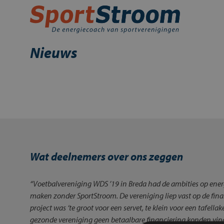
Skip
to
content
Home
Nieuws
Energie inkopen
Energie besparen
Energie opwekken
Financiering en subsidies
Contact
Wat deelnemers over ons zeggen
Mijn SportStroom
“Voetbalvereniging WDS ’19 in Breda had de ambities op ene
maken zonder SportStroom. De vereniging liep vast op de fina
project was ‘te groot voor een servet, te klein voor een tafella
gezonde vereniging geen betaalbare financiering konden vi