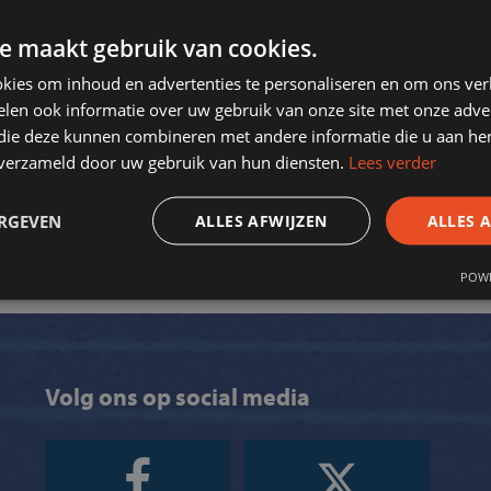
financiering hebben weten te
’ expertise was ingezet om de
e maakt gebruik van cookies.
erder uit te werken.
kies om inhoud en advertenties te personaliseren en om ons ver
g in de contacten met onze
len ook informatie over uw gebruik van onze site met onze adver
nze vereniging is SportStroom
 die deze kunnen combineren met andere informatie die u aan hen
n verzameld door uw gebruik van hun diensten.
Lees verder
ERGEVEN
ALLES AFWIJZEN
ALLES 
POWE
Volg ons op social media