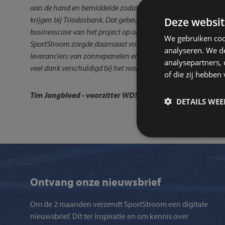
aan de hand en bemiddelde zodat we uiteindelijk een mooie 
krijgen bij Triodosbank. Dat gebeurde o.a nadat SportStrooms
Deze websit
businesscase van het project op onderdelen te verbeteren en v
We gebruiken coo
SportStroom zorgde daarnaast voor een vloeiende afwikkelin
analyseren. We de
leveranciers van zonnepanelen en LED-verlichting. Kortom: o
analysepartners,
veel dank verschuldigd bij het realiseren van ons project!”
of die zij hebbe
Tim Jongbloed
- voorzitter WDS ’19
DETAILS WE
Ontvang onze nieuwsbrief
Om de 2 maanden verzendt SportStroom een digitale
nieuwsbrief. Dit ter inspiratie en om kennis over