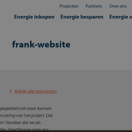
Projecten
Partners
Over ons
Energie inkopen
Energie besparen
Energie 
frank-website
Bekijk alle referenties
rgiegebied niet waar kunnen
nciering van het project. Dat
ken’. Vandaar dat we als
nden. SportStroom nam ons