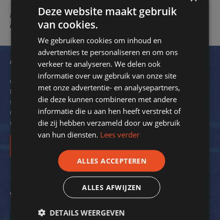
Deze website maakt gebruik
EEN 10 MET EEN GRIFFEL voor Sportstroom. !!!!
Sjaak Beers -
van cookies.
Medemblikker Tennis Club - 10-10-2019
We gebruiken cookies om inhoud en
advertenties te personaliseren en om ons
Ontvang onze nieuwsbrief
verkeer te analyseren. We delen ook
informatie over uw gebruik van onze site
Om de 2 maanden verzendt SportStroom een digitale nieuwsbrief.
met onze advertentie- en analysepartners,
Dit ter inspiratie en om kennis over energiebesparing bij
die deze kunnen combineren met andere
sportverenigingen met u te delen. We delen hierin ook voorbeelden
informatie die u aan hen heeft verstrekt of
uit de praktijk. Zo krijgt nog meer inzicht in de mogelijkheden voor
die zij hebben verzameld door uw gebruik
uw vereniging.
van hun diensten.
Lees verder
Inschrijven
ALLES ACCEPTEREN
ALLES AFWIJZEN
Volg ons op social media
DETAILS WEERGEVEN