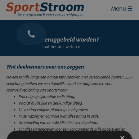
Skip
Sluit
×
Menu ☰
to
content
Home
Energie inkopen
Teruggebeld worden?
Laat het ons weten
Energie besparen
Energie opwekken
Wat deelnemers over ons zeggen
Na een rondje langs een aantal tennisparken met verschillende soorten LED-
Financiering en subsidies
verlichting hebben we een duidelijke voorkeur uitgesproken voor
sportveldverlichting van Sportstroom.
Contact
Prachtige gelijkmatige verlichting.
Vooraf duidelijke en deskundige uitleg.
Mijn SportStroom
Uitvoering volgens planning en afspraken.
In de nazorg en controle was alles prima in orde.
Afhandeling van de subsidie uitstekend gedaan.
Dit alles samengevat voor een concurrerende prijs opgeleverd en
×
onze leden zijn er zéér tevreden mee.