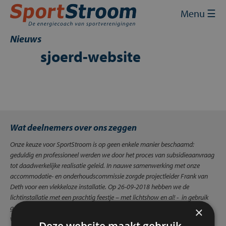
Skip
Sluit
×
Menu ☰
to
content
Home
Nieuws
sjoerd-website
Energie inkopen
Energie besparen
Energie opwekken
Wat deelnemers over ons zeggen
Financiering en subsidies
Onze keuze voor SportStroom is op geen enkele manier beschaamd:
Contact
geduldig en professioneel werden we door het proces van subsidieaanvraag
tot daadwerkelijke realisatie geleid. In nauwe samenwerking met onze
Mijn SportStroom
accommodatie- en onderhoudscommissie zorgde projectleider Frank van
Deth voor een vlekkeloze installatie. Op 26-09-2018 hebben we de
lichtinstallatie met een prachtig feestje – met lichtshow en al! - in gebruik
genomen. We zijn trots op het eindresultaat en nodigen andere
×
verenigingen graag uit om ons licht te bekijken en te ervaren!
Henk
Deze website maakt gebruik