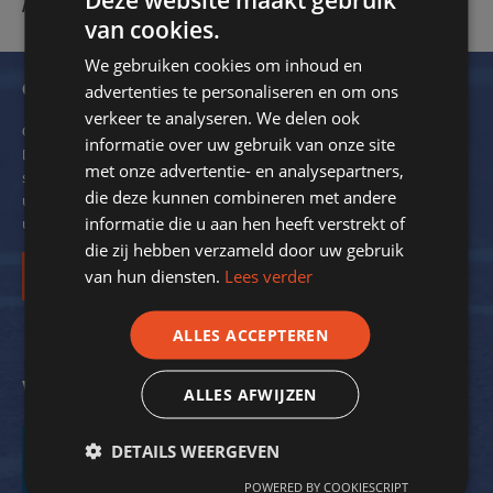
Moerman – Bestuurslid technische zaken
van cookies.
We gebruiken cookies om inhoud en
Ontvang onze nieuwsbrief
advertenties te personaliseren en om ons
verkeer te analyseren. We delen ook
Om de 2 maanden verzendt SportStroom een digitale nieuwsbrief.
informatie over uw gebruik van onze site
Dit ter inspiratie en om kennis over energiebesparing bij
met onze advertentie- en analysepartners,
sportverenigingen met u te delen. We delen hierin ook voorbeelden
die deze kunnen combineren met andere
uit de praktijk. Zo krijgt nog meer inzicht in de mogelijkheden voor
informatie die u aan hen heeft verstrekt of
uw vereniging.
die zij hebben verzameld door uw gebruik
van hun diensten.
Lees verder
Inschrijven
ALLES ACCEPTEREN
Volg ons op social media
ALLES AFWIJZEN
DETAILS WEERGEVEN
POWERED BY COOKIESCRIPT