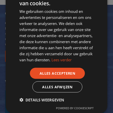
van cookies.
We gebruiken cookies om inhoud en
Ontvang onze nieuwsbrief
advertenties te personaliseren en om ons
verkeer te analyseren. We delen ook
Om de 2 maanden verzendt SportStroom een digitale nieuwsbrief.
Dit ter inspiratie en om kennis over energiebesparing bij
informatie over uw gebruik van onze site
sportverenigingen met u te delen. We delen hierin ook voorbeelden
met onze advertentie- en analysepartners,
uit de praktijk. Zo krijgt nog meer inzicht in de mogelijkheden voor
die deze kunnen combineren met andere
uw vereniging.
informatie die u aan hen heeft verstrekt of
die zij hebben verzameld door uw gebruik
Inschrijven
van hun diensten.
Lees verder
ALLES ACCEPTEREN
Volg ons op social media
ALLES AFWIJZEN
DETAILS WEERGEVEN
POWERED BY COOKIESCRIPT
Facebook
Twitter