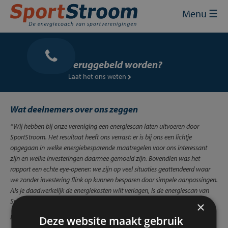
Skip
Sluit
×
Menu ☰
to
content
Home
Energie inkopen
Teruggebeld worden?
Laat het ons weten
Energie besparen
Energie opwekken
Wat deelnemers over ons zeggen
“Wij hebben bij onze vereniging een energiescan laten uitvoeren door
Financiering en subsidies
SportStroom. Het resultaat heeft ons verrast: er is bij ons een lichtje
opgegaan in welke energiebesparende maatregelen voor ons interessant
Contact
zijn en welke investeringen daarmee gemoeid zijn. Bovendien was het
rapport een echte eye-opener: we zijn op veel situaties geattendeerd waar
Mijn SportStroom
we zonder investering flink op kunnen besparen door simpele aanpassingen.
Als je daadwerkelijk de energiekosten wilt verlagen, is de energiescan van
SportStroom een prima vertrekpunt! Wij kunnen aan de slag!”
×
Henk Blom
- secretaris Sporting Martinus – Amstelveen 12-01-2017
Deze website maakt gebruik