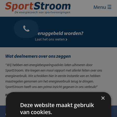
Skip
Sluit
×
Menu ☰
to
content
Home
Energie inkopen
Teruggebeld worden?
Laat het ons weten
Energie besparen
Energie opwekken
Wat deelnemers over ons zeggen
“Wij hebben een energiebesparingsadvies laten uitvoeren door
Financiering en subsidies
SportStroom. We kregen een mooi rapport met allerlei feiten over ons
energieverbruik. We schrokken hier in eerste instantie van en hebben
Contact
maatregelen genomen om het energieverbruik terug te dringen.
SportStroom heeft ons een prima inzicht gegeven in ons verbruik!”
Mijn SportStroom
Niels van de Water
- Tennis Club Lunteren - 28-12-2015
×
Deze website maakt gebruik
van cookies.
Ontvang onze nieuwsbrief