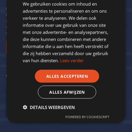
We gebruiken cookies om inhoud en
Om de 2 maanden verzendt SportStroom een digitale nieuwsbrief.
advertenties te personaliseren en om ons
Dit ter inspiratie en om kennis over energiebesparing bij
verkeer te analyseren. We delen ook
sportverenigingen met u te delen. We delen hierin ook voorbeelden
informatie over uw gebruik van onze site
uit de praktijk. Zo krijgt nog meer inzicht in de mogelijkheden voor
met onze advertentie- en analysepartners,
uw vereniging.
die deze kunnen combineren met andere
informatie die u aan hen heeft verstrekt of
Inschrijven
die zij hebben verzameld door uw gebruik
van hun diensten.
Lees verder
ALLES ACCEPTEREN
Volg ons op social media
ALLES AFWIJZEN
DETAILS WEERGEVEN
Facebook
Twitter
POWERED BY COOKIESCRIPT