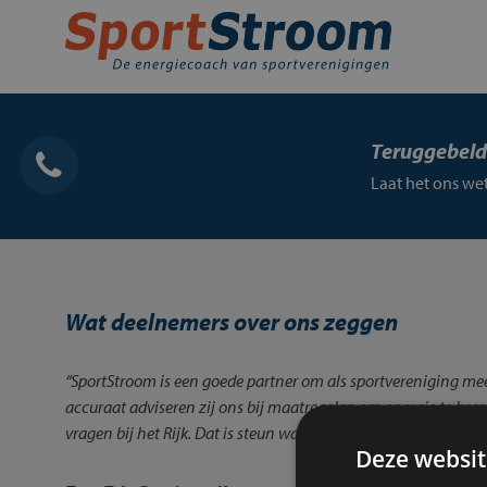
Skip
to
content
Home
Energie inkopen
Teruggebel
Energie besparen
Laat het ons w
Energie opwekken
Financiering en subsidies
Wat deelnemers over ons zeggen
Contact
Mijn SportStroom
“SportStroom is een goede partner om als sportvereniging me
accuraat adviseren zij ons bij maatregelen om energie te bes
vragen bij het Rijk. Dat is steun waar wij als vereniging geld 
Deze websit