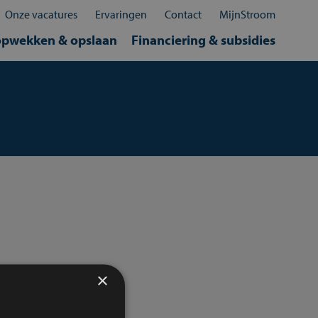
Sluit
×
Onze vacatures
Ervaringen
Contact
MijnStroom
opwekken & opslaan
Financiering & subsidies
×