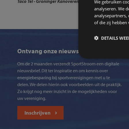
Taco Tel
- Groninger Kanovereniging - 22-11-2016
We gebruiken coo
analyseren. We de
analysepartners,
of die zij hebbe
DETAILS WE
Ontvang onze nieuwsbrief
Om de 2 maanden verzendt SportStroom een digitale
nieuwsbrief. Dit ter inspiratie en om kennis over
energiebesparing bij sportverenigingen met u te
delen. We delen hierin ook voorbeelden uit de praktijk.
Zo krijgt nog meer inzicht in de mogelijkheden voor
uw vereniging.
Inschrijven