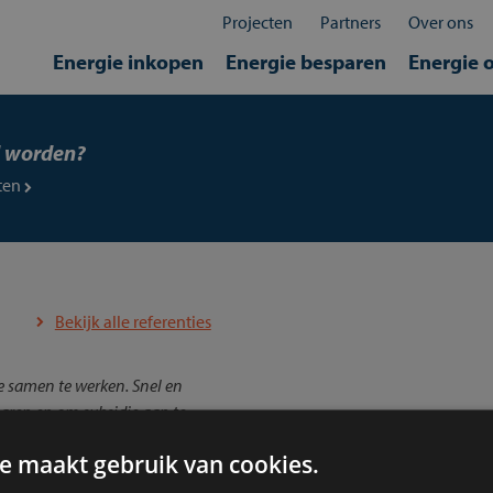
Projecten
Partners
Over ons
Energie inkopen
Energie besparen
Energie 
d worden?
eten
Bekijk alle referenties
e samen te werken. Snel en
paren en om subsidie aan te
mee besparen!”
e maakt gebruik van cookies.