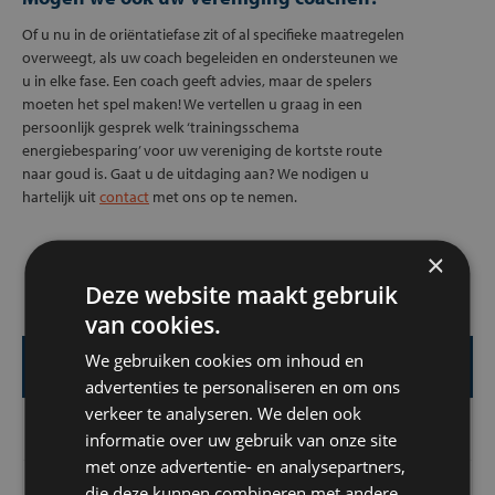
Of u nu in de oriëntatiefase zit of al specifieke maatregelen
overweegt, als uw coach begeleiden en ondersteunen we
u in elke fase. Een coach geeft advies, maar de spelers
moeten het spel maken! We vertellen u graag in een
persoonlijk gesprek welk ‘trainingsschema
energiebesparing’ voor uw vereniging de kortste route
naar goud is. Gaat u de uitdaging aan? We nodigen u
hartelijk uit
contact
met ons op te nemen.
×
Deze website maakt gebruik
van cookies.
We gebruiken cookies om inhoud en
Meer producten en diensten…
advertenties te personaliseren en om ons
verkeer te analyseren. We delen ook
Projecten
informatie over uw gebruik van onze site
met onze advertentie- en analysepartners,
LED sportveldverlichting
die deze kunnen combineren met andere