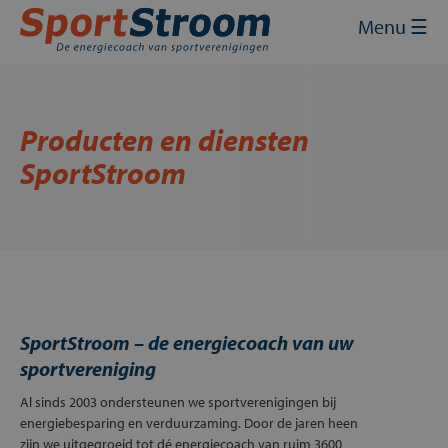
Skip
Sluit
×
Menu ☰
to
content
Home
Energie inkopen
Producten en diensten
Energie besparen
SportStroom
Energie opwekken
Financiering en subsidies
Contact
SportStroom – de energiecoach van uw
Mijn SportStroom
sportvereniging
Al sinds 2003 ondersteunen we sportverenigingen bij
energiebesparing en verduurzaming. Door de jaren heen
zijn we uitgegroeid tot dé energiecoach van ruim 3600