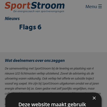
Skip
Sluit
×
Menu ☰
to
content
Home
Nieuws
Flags 6
Energie inkopen
Energie besparen
Energie opwekken
Wat deelnemers over ons zeggen
Financiering en subsidies
De samenwerking met SportStroom bij de levering en plaatsing van 4
Contact
nieuwe LED lichtmasten verliep uitstekend. Zowel de advisering als de
uitvoering waren vakkundig. Ook verliep het offerte en subsidie traject
Mijn SportStroom
vooraf erg soepel. We zijn bij SportStroom uitgekomen omdat we al jaren
energie afnemen bij ze. Geen gedoe met zelf jaarlijks vergelijken, maar
collectieve inkoop tegen scherpe tarieven. Kortom, wij kunnen SportStroom
×
aanbevelen”.
Erwin Berger - Penningmeester Korfbalvereniging
Deze website maakt gebruik
Juliana Oud Gastel - 17-09-2017