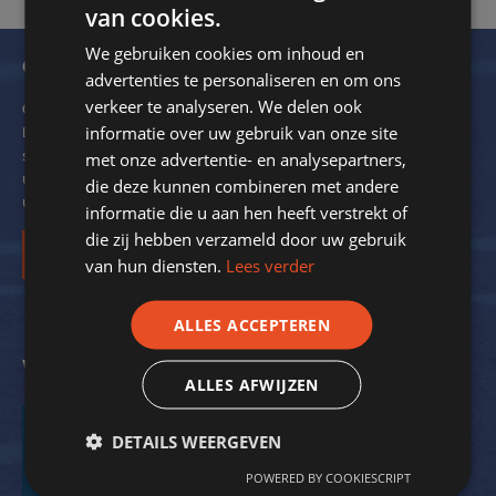
van cookies.
We gebruiken cookies om inhoud en
Ontvang onze nieuwsbrief
advertenties te personaliseren en om ons
verkeer te analyseren. We delen ook
Om de 2 maanden verzendt SportStroom een digitale nieuwsbrief.
informatie over uw gebruik van onze site
Dit ter inspiratie en om kennis over energiebesparing bij
sportverenigingen met u te delen. We delen hierin ook voorbeelden
met onze advertentie- en analysepartners,
uit de praktijk. Zo krijgt nog meer inzicht in de mogelijkheden voor
die deze kunnen combineren met andere
uw vereniging.
informatie die u aan hen heeft verstrekt of
die zij hebben verzameld door uw gebruik
Inschrijven
van hun diensten.
Lees verder
ALLES ACCEPTEREN
Volg ons op social media
ALLES AFWIJZEN
DETAILS WEERGEVEN
POWERED BY COOKIESCRIPT