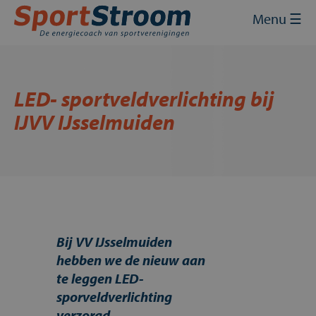
Skip
Sluit
×
Menu ☰
to
content
Home
Energie inkopen
LED- sportveldverlichting bij
Energie besparen
IJVV IJsselmuiden
Energie opwekken
Financiering en subsidies
Contact
Bij VV IJsselmuiden
Mijn SportStroom
hebben we de nieuw aan
te leggen LED-
sporveldverlichting
verzorgd.