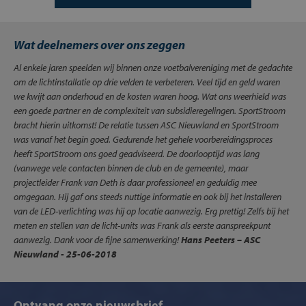
Wat deelnemers over ons zeggen
Al enkele jaren speelden wij binnen onze voetbalvereniging met de gedachte
om de lichtinstallatie op drie velden te verbeteren. Veel tijd en geld waren
we kwijt aan onderhoud en de kosten waren hoog. Wat ons weerhield was
een goede partner en de complexiteit van subsidieregelingen. SportStroom
bracht hierin uitkomst! De relatie tussen ASC Nieuwland en SportStroom
was vanaf het begin goed. Gedurende het gehele voorbereidingsproces
heeft SportStroom ons goed geadviseerd. De doorlooptijd was lang
(vanwege vele contacten binnen de club en de gemeente), maar
projectleider Frank van Deth is daar professioneel en geduldig mee
omgegaan. Hij gaf ons steeds nuttige informatie en ook bij het installeren
van de LED-verlichting was hij op locatie aanwezig. Erg prettig! Zelfs bij het
meten en stellen van de licht-units was Frank als eerste aanspreekpunt
aanwezig. Dank voor de fijne samenwerking!
Hans Peeters – ASC
Nieuwland - 25-06-2018
Ontvang onze nieuwsbrief