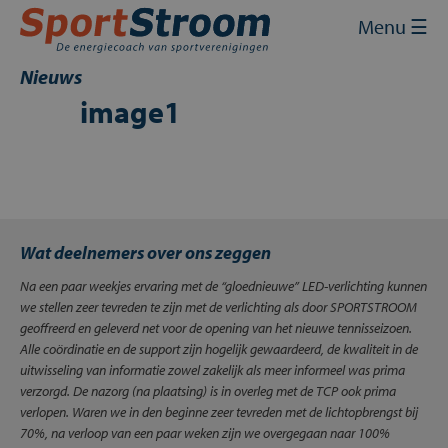
Skip
Sluit
×
Menu ☰
to
content
Home
Nieuws
image1
Energie inkopen
Energie besparen
Energie opwekken
Wat deelnemers over ons zeggen
Financiering en subsidies
Na een paar weekjes ervaring met de “gloednieuwe” LED-verlichting kunnen
Contact
we stellen zeer tevreden te zijn met de verlichting als door SPORTSTROOM
geoffreerd en geleverd net voor de opening van het nieuwe tennisseizoen.
Mijn SportStroom
Alle coördinatie en de support zijn hogelijk gewaardeerd, de kwaliteit in de
uitwisseling van informatie zowel zakelijk als meer informeel was prima
verzorgd. De nazorg (na plaatsing) is in overleg met de TCP ook prima
verlopen. Waren we in den beginne zeer tevreden met de lichtopbrengst bij
70%, na verloop van een paar weken zijn we overgegaan naar 100%