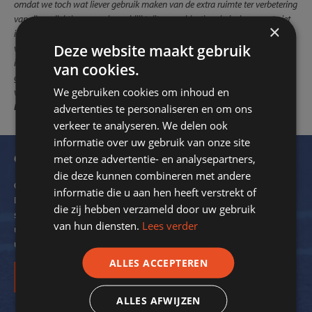
omdat we toch wat liever gebruik maken van de extra ruimte ter verbetering
van die verlichting – overigens blijkt dit een subjectieve beleving, want niet
×
iedereen vond het nodig, maar we hebben er voor gekozen om het
Deze website maakt gebruik
voorlopig zo te laten. Al met al is iedereen happy met deze mega-
investering, waarbij zuiniger en dus “groener” een belangrijke reden is
van cookies.
geweest. Conclusie: we zijn op dit moment zeer tevreden over onze nieuwe
We gebruiken cookies om inhoud en
verlichting en bedanken SportStroom voor de uitstekende service,
Peter
Bregman (voorzitter) – T.C. Petten – 05-06-2019
advertenties te personaliseren en om ons
verkeer te analyseren. We delen ook
informatie over uw gebruik van onze site
Ontvang onze nieuwsbrief
met onze advertentie- en analysepartners,
die deze kunnen combineren met andere
Om de 2 maanden verzendt SportStroom een digitale nieuwsbrief.
informatie die u aan hen heeft verstrekt of
Dit ter inspiratie en om kennis over energiebesparing bij
die zij hebben verzameld door uw gebruik
sportverenigingen met u te delen. We delen hierin ook voorbeelden
van hun diensten.
Lees verder
uit de praktijk. Zo krijgt nog meer inzicht in de mogelijkheden voor
uw vereniging.
ALLES ACCEPTEREN
Inschrijven
ALLES AFWIJZEN