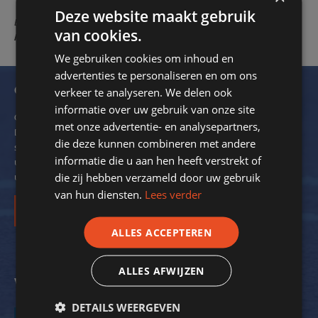
Deze website maakt gebruik
EEN 10 MET EEN GRIFFEL voor Sportstroom. !!!!
Sjaak Beers -
van cookies.
Medemblikker Tennis Club - 10-10-2019
We gebruiken cookies om inhoud en
advertenties te personaliseren en om ons
Ontvang onze nieuwsbrief
verkeer te analyseren. We delen ook
informatie over uw gebruik van onze site
Om de 2 maanden verzendt SportStroom een digitale nieuwsbrief.
met onze advertentie- en analysepartners,
Dit ter inspiratie en om kennis over energiebesparing bij
die deze kunnen combineren met andere
sportverenigingen met u te delen. We delen hierin ook voorbeelden
informatie die u aan hen heeft verstrekt of
uit de praktijk. Zo krijgt nog meer inzicht in de mogelijkheden voor
die zij hebben verzameld door uw gebruik
uw vereniging.
van hun diensten.
Lees verder
Inschrijven
ALLES ACCEPTEREN
ALLES AFWIJZEN
Volg ons op social media
DETAILS WEERGEVEN