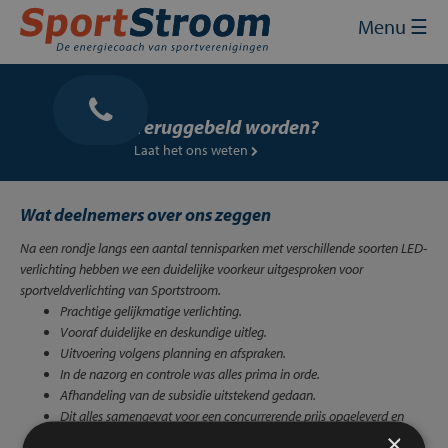
Skip
Sluit
×
Menu ☰
to
content
Home
Energie inkopen
Teruggebeld worden?
Laat het ons weten
Energie besparen
Energie opwekken
Wat deelnemers over ons zeggen
Na een rondje langs een aantal tennisparken met verschillende soorten LED-
Financiering en subsidies
verlichting hebben we een duidelijke voorkeur uitgesproken voor
sportveldverlichting van Sportstroom.
Contact
Prachtige gelijkmatige verlichting.
Vooraf duidelijke en deskundige uitleg.
Mijn SportStroom
Uitvoering volgens planning en afspraken.
In de nazorg en controle was alles prima in orde.
Afhandeling van de subsidie uitstekend gedaan.
Dit alles samengevat voor een concurrerende prijs opgeleverd en
×
onze leden zijn er zéér tevreden mee.