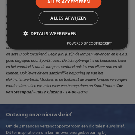
ALLES ACCEPTEREN
Wat deelnemers over ons zeggen
Eind 2017 ontstond het idee om de conventionele verlichting op het
ALLES AFWIJZEN
trainingsveld te vervangen door LED sportveldverlichting. We zijn al bekend
met SportStroom omdat we al een aantal jaar via hen stroom afnemen. We
DETAILS WEERGEVEN
hebben contact opgenomen met SportStroom voor een offerte LED. De
offerte was zodanig dat we hebben besloten om de verlichting te vervangen
POWERED BY COOKIESCRIPT
door LED verlichting. SportStroom heeft voor ons de subsidie aangevraagd
en deze is ook toegekend. Begin juni jl. zijn de lampen vervangen en is e.e.a.
goed uitgelijnd door SportStroom. De lichtopbrengst is nu beduidend beter
en het voordeel is dat de lampen eventueel ook los van elkaar aan en uit
kunnen. Ook levert dit een aanzienlijke besparing op van het
elektriciteitsverbruik. Mochten in de toekomst de andere lampen vervangen
worden dan zullen we zeker weer een beroep doen op SportStroom.
Cor
van Steenpaal – RKSV Cluzona - 14-06-2018
Ontvang onze nieuwsbrief
Om de 2 maanden verzendt SportStroom een digitale nieuwsbrief.
Dit ter inspiratie en om kennis over energiebesparing bij