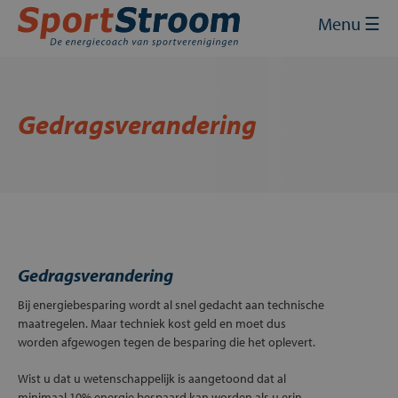
Skip
Sluit
×
Menu ☰
to
content
Home
Energie inkopen
Gedragsverandering
Energie besparen
Energie opwekken
Financiering en subsidies
Contact
Gedragsverandering
Bij energiebesparing wordt al snel gedacht aan technische
Mijn SportStroom
maatregelen. Maar techniek kost geld en moet dus
worden afgewogen tegen de besparing die het oplevert.
Wist u dat u wetenschappelijk is aangetoond dat al
minimaal 10% energie bespaard kan worden als u erin