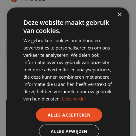
×
KNLTB
Deze website maakt gebruik
van cookies.
KNKV
We gebruiken cookies om inhoud en
advertenties te personaliseren en om ons
NTTB
verkeer te analyseren. We delen ook
informatie over uw gebruik van onze site
Squash Bond Nederland
met onze advertentie- en analysepartners,
die deze kunnen combineren met andere
informatie die u aan hen heeft verstrekt of
RVVB
die zij hebben verzameld door uw gebruik
van hun diensten.
Lees verder
ALLES ACCEPTEREN
Teruggebeld worden?
Laat het ons weten
ALLES AFWIJZEN