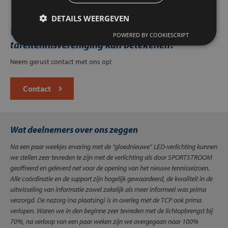
DETAILS WEERGEVEN
Weten wat deze samenwerking voor uw
POWERED BY COOKIESCRIPT
tafeltennisvereniging kan betekenen?
Neem gerust contact met ons op!
Contact
Wat deelnemers over ons zeggen
Na een paar weekjes ervaring met de “gloednieuwe” LED-verlichting kunnen
we stellen zeer tevreden te zijn met de verlichting als door SPORTSTROOM
geoffreerd en geleverd net voor de opening van het nieuwe tennisseizoen.
Alle coördinatie en de support zijn hogelijk gewaardeerd, de kwaliteit in de
uitwisseling van informatie zowel zakelijk als meer informeel was prima
verzorgd. De nazorg (na plaatsing) is in overleg met de TCP ook prima
verlopen. Waren we in den beginne zeer tevreden met de lichtopbrengst bij
70%, na verloop van een paar weken zijn we overgegaan naar 100%