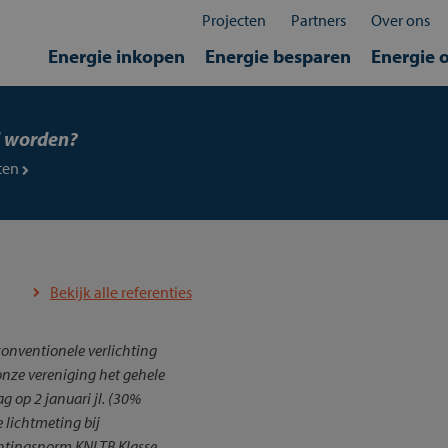
Projecten
Partners
Over ons
Energie inkopen
Energie besparen
Energie 
d worden?
eten
Bekijk alle referenties
 conventionele verlichting
onze vereniging het gehele
g op 2 januari jl. (30%
e lichtmeting bij
chtingsnorm KNLTB Klasse