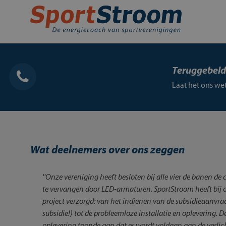
Skip
to
content
Home
Energie inkopen
Teruggebel
Energie besparen
Laat het ons w
Energie opwekken
Financiering en subsidies
Wat deelnemers over ons zeggen
Contact
Mijn SportStroom
''Onze vereniging heeft besloten bij alle vier de banen de
te vervangen door LED-armaturen. SportStroom heeft bij 
project verzorgd: van het indienen van de subsidieaanvraa
subsidie!) tot de probleemloze installatie en oplevering. D
oplevering toonde aan dat er wordt voldaan aan de verli