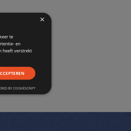
×
keer te
tentie- en
 heeft verstrekt
ACCEPTEREN
RED BY COOKIESCRIPT