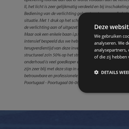
II, het licht is zeer gelijkmatig verdeeld en bij inschakeling 
Bediening van de verlichting gebeurt met een app die hele
situatie. Met 1 druk op het scherm, van de tablet in de ha
Deze websit
de verlichting aan of uitgezet worden, met keuze uit wedstr
Maar ook een enkele baan i.p.v. 2 banen verlichten is mo
We gebruiken coo
intensief bespeeld dus we hebben een fors aantal brandure
analyseren. We de
terugverdientijd van deze investering bedraagt ongeveer 8
analysepartners,
structureel zo’n 50% op het stroomverbruik van de baanve
of die zij hebbe
onderhoud is veel goedkoper en de LED-lampen hebben ee
zijn zeer blij met deze stap in duurzaamheid en SportStroo
DETAILS WE
betrouwbare en professionele begeleiding en uitvoering."
Poortugaal - Poortugaal 06-06-2017