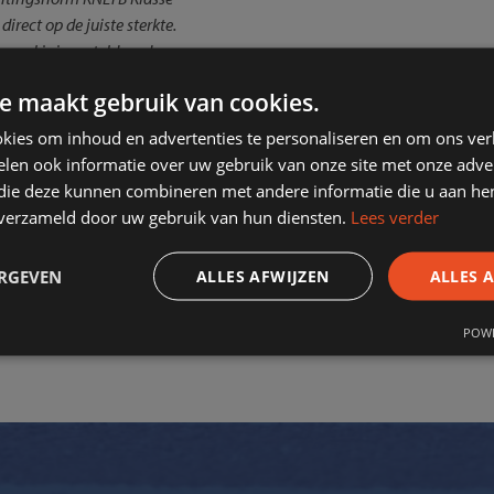
direct op de juiste sterkte.
maal is ingesteld op de
l of eigen smartphone, kan
e maakt gebruik van cookies.
ijd- of recreatieniveau.
gelijk. Onze banen worden
kies om inhoud en advertenties te personaliseren en om ons ver
n per jaar. De
len ook informatie over uw gebruik van onze site met onze adver
 jaar. Onze vereniging zal
 die deze kunnen combineren met andere informatie die u aan hen
rlichting besparen,
n verzameld door uw gebruik van hun diensten.
Lees verder
n lange levensduur. We
m zeer erkentelijk voor de
ERGEVEN
ALLES AFWIJZEN
ALLES 
Ton Vuik
– bestuurder TV
POWE