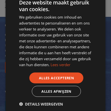
Deze website maakt gebruik
samenwerking!''
Arnold van Oudheusden - DVS '33 Ermelo - 10-01-
2018
van cookies.
We gebruiken cookies om inhoud en
advertenties te personaliseren en om ons
Ontvang onze nieuwsbrief
verkeer te analyseren. We delen ook
informatie over uw gebruik van onze site
Om de 2 maanden verzendt SportStroom een digitale nieuwsbrief.
Dit ter inspiratie en om kennis over energiebesparing bij
met onze advertentie- en analysepartners,
sportverenigingen met u te delen. We delen hierin ook voorbeelden
die deze kunnen combineren met andere
uit de praktijk. Zo krijgt nog meer inzicht in de mogelijkheden voor
informatie die u aan hen heeft verstrekt of
uw vereniging.
die zij hebben verzameld door uw gebruik
van hun diensten.
Lees verder
Inschrijven
ALLES ACCEPTEREN
ALLES AFWIJZEN
Volg ons op social media
DETAILS WEERGEVEN