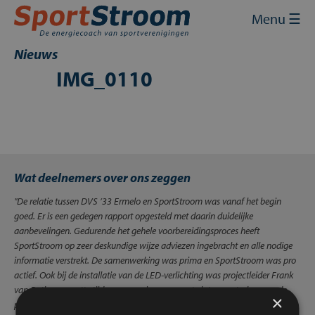
Skip
Sluit
×
Menu ☰
to
content
Home
Nieuws
IMG_0110
Energie inkopen
Energie besparen
Energie opwekken
Wat deelnemers over ons zeggen
Financiering en subsidies
''De relatie tussen DVS ’33 Ermelo en SportStroom was vanaf het begin
Contact
goed. Er is een gedegen rapport opgesteld met daarin duidelijke
aanbevelingen. Gedurende het gehele voorbereidingsproces heeft
Mijn SportStroom
SportStroom op zeer deskundige wijze adviezen ingebracht en alle nodige
informatie verstrekt. De samenwerking was prima en SportStroom was pro
actief. Ook bij de installatie van de LED-verlichting was projectleider Frank
van Deth op gezette tijden aanwezig om e.e.a. te laten controleren en de
×
puntjes op de ‘’i’’ te laten zetten. Dank voor de constructieve