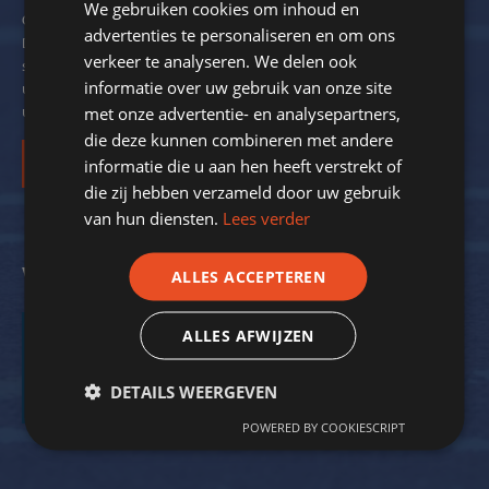
We gebruiken cookies om inhoud en
Om de 2 maanden verzendt SportStroom een digitale nieuwsbrief.
advertenties te personaliseren en om ons
Dit ter inspiratie en om kennis over energiebesparing bij
verkeer te analyseren. We delen ook
sportverenigingen met u te delen. We delen hierin ook voorbeelden
informatie over uw gebruik van onze site
uit de praktijk. Zo krijgt nog meer inzicht in de mogelijkheden voor
uw vereniging.
met onze advertentie- en analysepartners,
die deze kunnen combineren met andere
Inschrijven
informatie die u aan hen heeft verstrekt of
die zij hebben verzameld door uw gebruik
van hun diensten.
Lees verder
Volg ons op social media
ALLES ACCEPTEREN
ALLES AFWIJZEN
DETAILS WEERGEVEN
Facebook
Twitter
POWERED BY COOKIESCRIPT