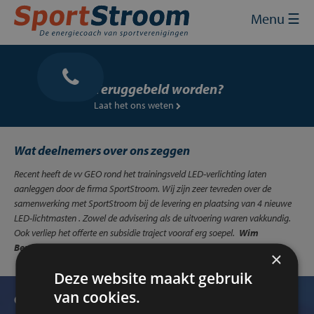
Skip
Sluit
×
Menu ☰
to
content
Home
Energie inkopen
Teruggebeld worden?
Laat het ons weten
Energie besparen
Energie opwekken
Wat deelnemers over ons zeggen
Recent heeft de vv GEO rond het trainingsveld LED-verlichting laten
Financiering en subsidies
aanleggen door de firma SportStroom. Wij zijn zeer tevreden over de
samenwerking met SportStroom bij de levering en plaatsing van 4 nieuwe
Contact
LED-lichtmasten . Zowel de advisering als de uitvoering waren vakkundig.
Ook verliep het offerte en subsidie traject vooraf erg soepel.
Wim
Mijn SportStroom
Benneker – vv GEO Garmerwolde – 14-03-2019
×
Deze website maakt gebruik
van cookies.
Ontvang onze nieuwsbrief