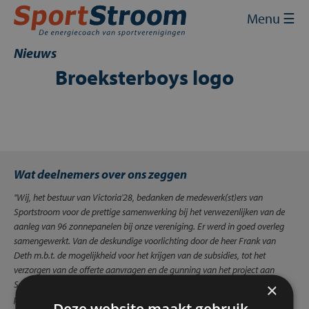
Skip
Sluit
×
Menu ☰
to
content
Home
Nieuws
Broeksterboys logo
Energie inkopen
Energie besparen
Energie opwekken
Wat deelnemers over ons zeggen
Financiering en subsidies
''Wij, het bestuur van Victoria'28, bedanken de medewerk(st)ers van
Contact
Sportstroom voor de prettige samenwerking bij het verwezenlijken van de
aanleg van 96 zonnepanelen bij onze vereniging. Er werd in goed overleg
Mijn SportStroom
samengewerkt. Van de deskundige voorlichting door de heer Frank van
Deth m.b.t. de mogelijkheid voor het krijgen van de subsidies, tot het
verzorgen van de offerte aanvragen en de gunning van het project aan
Schulte energietechniek in Denekamp. Als wij weer energiebesparende
×
projecten hebben dan maken wij graag gebruik van jullie expertise.''
Rien
Deze website maakt gebruik