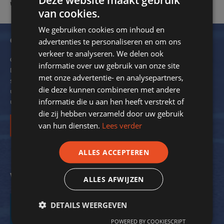
v.d. Schans - V.V. Victoria '28 - 23-10-2017
van cookies.
We gebruiken cookies om inhoud en
Ontvang onze nieuwsbrief
advertenties te personaliseren en om ons
verkeer te analyseren. We delen ook
Om de 2 maanden verzendt SportStroom een digitale nieuwsbrief.
informatie over uw gebruik van onze site
Dit ter inspiratie en om kennis over energiebesparing bij
met onze advertentie- en analysepartners,
sportverenigingen met u te delen. We delen hierin ook voorbeelden
die deze kunnen combineren met andere
uit de praktijk. Zo krijgt nog meer inzicht in de mogelijkheden voor
informatie die u aan hen heeft verstrekt of
uw vereniging.
die zij hebben verzameld door uw gebruik
van hun diensten.
Lees verder
Inschrijven
ALLES ACCEPTEREN
Volg ons op social media
ALLES AFWIJZEN
DETAILS WEERGEVEN
POWERED BY COOKIESCRIPT