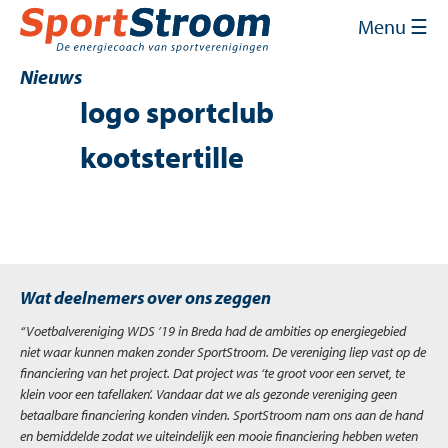
Skip
Sluit
×
Menu ☰
to
content
Home
Nieuws
logo sportclub
Energie inkopen
kootstertille
Energie besparen
Energie opwekken
Financiering en subsidies
Wat deelnemers over ons zeggen
Contact
“Voetbalvereniging WDS ’19 in Breda had de ambities op energiegebied
Mijn SportStroom
niet waar kunnen maken zonder SportStroom. De vereniging liep vast op de
financiering van het project. Dat project was ‘te groot voor een servet, te
klein voor een tafellaken’. Vandaar dat we als gezonde vereniging geen
betaalbare financiering konden vinden. SportStroom nam ons aan de hand
en bemiddelde zodat we uiteindelijk een mooie financiering hebben weten